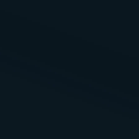
バーベキュー
ダイニングキッチン
温泉
プール
不死王閣
不死王閣