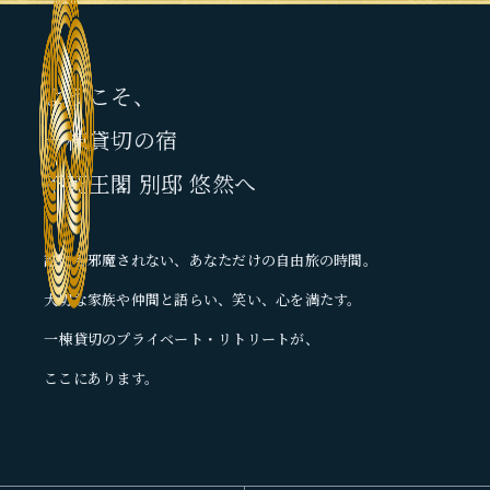
バレルサウナ
ようこそ、
一棟貸切の宿
不死王閣 別邸 悠然へ
浴室
誰にも邪魔されない、あなただけの自由旅の時間。
大切な家族や仲間と語らい、笑い、心を満たす。
一棟貸切のプライベート・リトリートが、
シャワールーム
ここにあります。