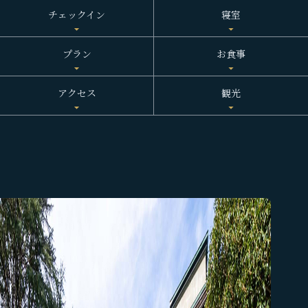
チェックイン
寝室
バーベキュー
ダイニングキッチン
プラン
お食事
アクセス
観光
温泉
プール
不死王閣
不死王閣